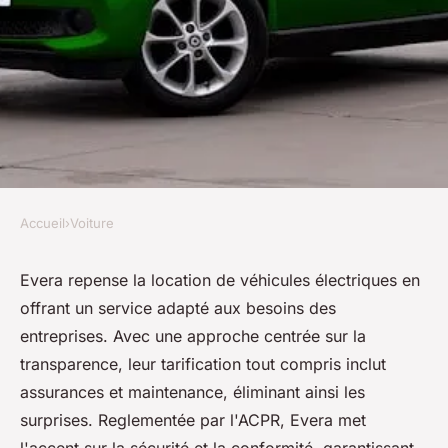
Accueil
›
Voiture
VOITURE
Evera : simplifiez votre
Evera repense la location de véhicules électriques en
offrant un service adapté aux besoins des
location de véhicules
entreprises. Avec une approche centrée sur la
électriques
transparence, leur tarification tout compris inclut
assurances et maintenance, éliminant ainsi les
Esteban
•
4 mars 2026
•
6 min de lecture
surprises. Reglementée par l'ACPR, Evera met