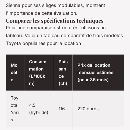
Sienna pour ses sièges modulables, montrent
l'importance de cette évaluation.
Comparer les spécifications techniques
Pour une comparaison structurée, utilisons un
tableau. Voici un tableau comparatif de trois modèles
Toyota populaires pour la location :
Consom
Puis
Mo
Prix de location
mation
san
dèl
mensuel estimée
(L/100k
ce
e
(pour 36 mois)
m)
(ch)
Toy
ota
4.5
116
220 euros
Yari
(hybride)
s