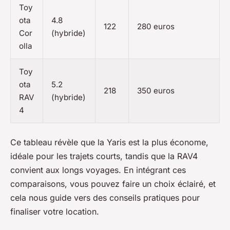
Toy
ota
4.8
122
280 euros
Cor
(hybride)
olla
Toy
ota
5.2
218
350 euros
RAV
(hybride)
4
Ce tableau révèle que la Yaris est la plus économe,
idéale pour les trajets courts, tandis que la RAV4
convient aux longs voyages. En intégrant ces
comparaisons, vous pouvez faire un choix éclairé, et
cela nous guide vers des conseils pratiques pour
finaliser votre location.